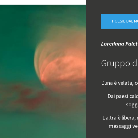
POESIE DAL 
Loredana Falet
Gruppo d
L'una è velata, 
Dai paesi cald
sogge
L'altra è libera
messaggi ve