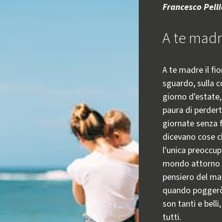
Francesco Pell
A te madre
A te madre il fio
sguardo, sulla co
giorno d'estate,
paura di perderti
giornate senza 
dicevano cose c
l'unica preoccup
mondo attorno a
pensiero del mat
quando poggerò i
son tanti e belli
tutti.