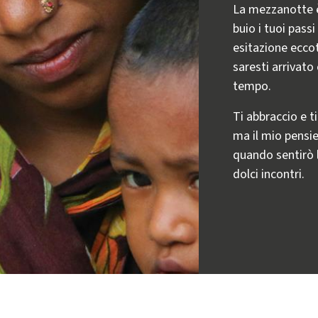
La mezzanotte è
buio i tuoi pass
esitazione eccot
saresti arrivato
tempo.
Ti abbraccio e t
ma il mio pensie
quando sentirò 
dolci incontri.