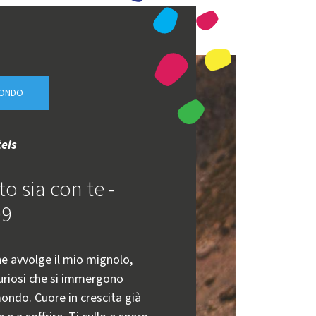
MONDO
eis
to sia con te -
09
e avvolge il mio mignolo,
curiosi che si immergono
ondo. Cuore in crescita già