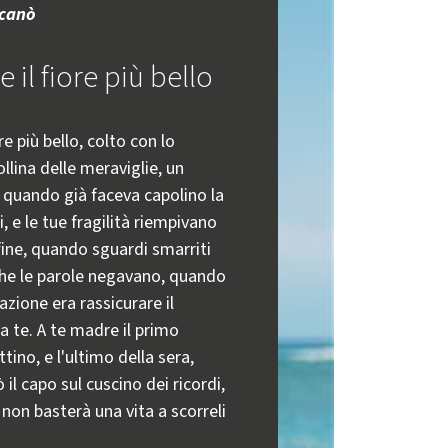
icanò
 il fiore più bello
re più bello, colto con lo
llina delle meraviglie, un
 quando già faceva capolino la
, e le tue fragilità riempivano
fine, quando sguardi smarriti
he le parole negavano, quando
azione era rassicurare il
 te. A te madre il primo
tino, e l'ultimo della sera,
l capo sul cuscino dei ricordi,
, non basterà una vita a scorreli