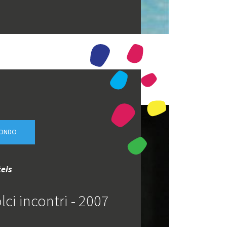
MONDO
eis
olci incontri - 2007