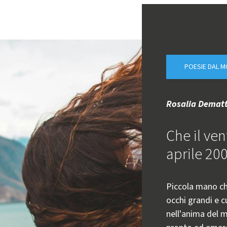
POESIE DAL 
Rosalia Dematt
Che il ven
aprile 20
Piccola mano ch
occhi grandi e 
nell'anima del m