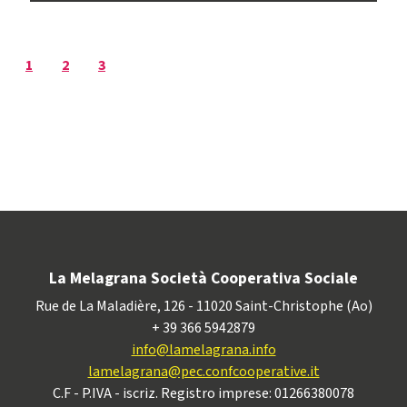
1
2
3
La Melagrana Società Cooperativa Sociale
Rue de La Maladière, 126 - 11020 Saint-Christophe (Ao)
+ 39 366 5942879
info@lamelagrana.info
lamelagrana@pec.confcooperative.it
C.F - P.IVA - iscriz. Registro imprese: 01266380078